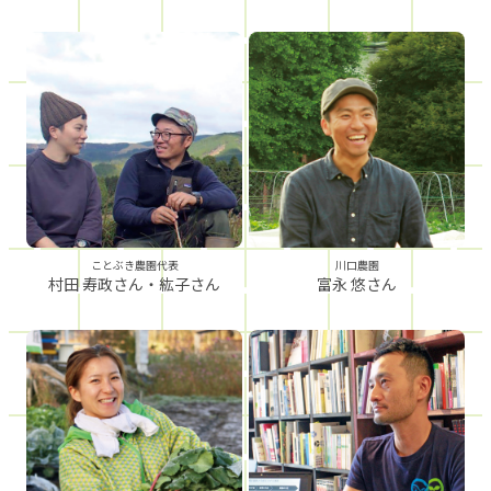
ことぶき農園代表
川口農園
村田 寿政さん・紘子さん
富永 悠さん