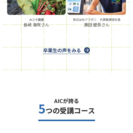
みさき農園
株式会社アクポニ 代表取締役社長
長崎 海咲さん
濵田 健吾さん
卒業生の声をみる
AICが誇る
5
つの受講コース