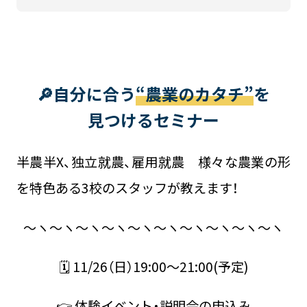
🔎自分に合う
“農業のカタチ”
を
見つけるセミナー
半農半X、独立就農、雇用就農 様々な農業の形
を特色ある3校のスタッフが教えます！
～ヽ～ヽ～ヽ～ヽ～ヽ～ヽ～ヽ～ヽ～ヽ～ヽ
🗓 11/26（日）19:00～21:00(予定)
👉 体験イベント・説明会の申込み