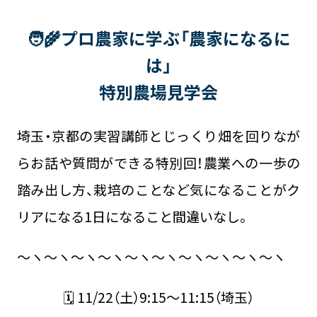
🧑‍🌾プロ農家に学ぶ「農家になるに
は」
特別農場見学会
埼玉・京都の実習講師とじっくり畑を回りなが
らお話や質問ができる特別回！農業への一歩の
踏み出し方、栽培のことなど気になることがク
リアになる1日になること間違いなし。
～ヽ～ヽ～ヽ～ヽ～ヽ～ヽ～ヽ～ヽ～ヽ～ヽ
🗓 11/22（土）9:15～11:15（埼玉）