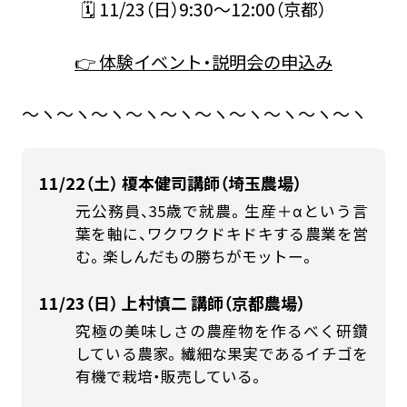
🗓 11/23（日）9:30～12:00（京都）
👉 体験イベント・説明会の申込み
～ヽ～ヽ～ヽ～ヽ～ヽ～ヽ～ヽ～ヽ～ヽ～ヽ
11/22（土） 榎本健司講師（埼玉農場）
元公務員、35歳で就農。生産＋αという言
葉を軸に、ワクワクドキドキする農業を営
む。楽しんだもの勝ちがモットー。
11/23（日） 上村慎二 講師（京都農場）
究極の美味しさの農産物を作るべく研鑽
している農家。繊細な果実であるイチゴを
有機で栽培・販売している。